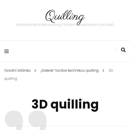
Quilling
Výtvarná technika quilling | tvoření z papírových proužků
Úvodní stránka
„Galerie“ tvorba technikou quilling
3D
quilling
3D quilling