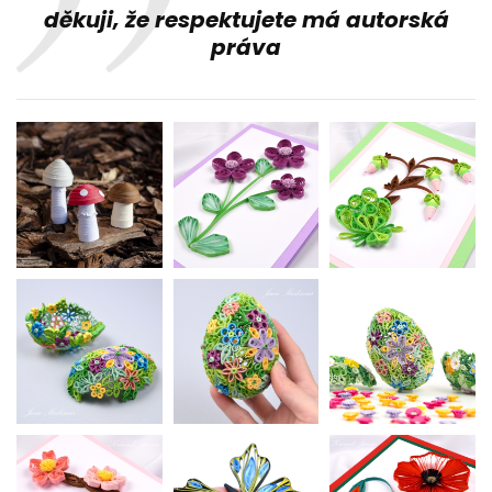
děkuji, že respektujete má autorská
práva