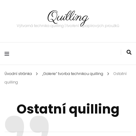
Quilling
Výtvarná technika quilling | tvoření z papírových proužků
Úvodní stránka
„Galerie“ tvorba technikou quilling
Ostatní
quilling
Ostatní quilling