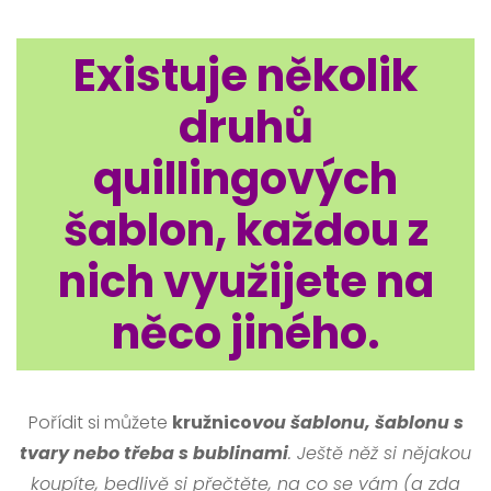
Existuje několik
druhů
quillingových
šablon, každou z
nich využijete na
něco jiného.
Pořídit si můžete
kružnico
vou šablonu, šablonu s
tvary nebo třeba s bublinami
. Ještě něž si nějakou
koupíte, bedlivě si přečtěte, na co se vám (a zda