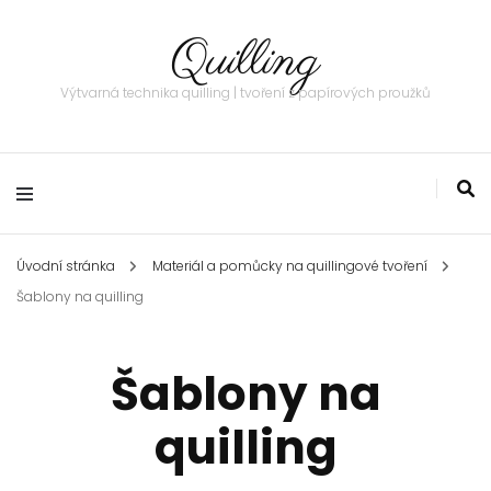
Quilling
Výtvarná technika quilling | tvoření z papírových proužků
Úvodní stránka
Materiál a pomůcky na quillingové tvoření
Šablony na quilling
Šablony na
quilling