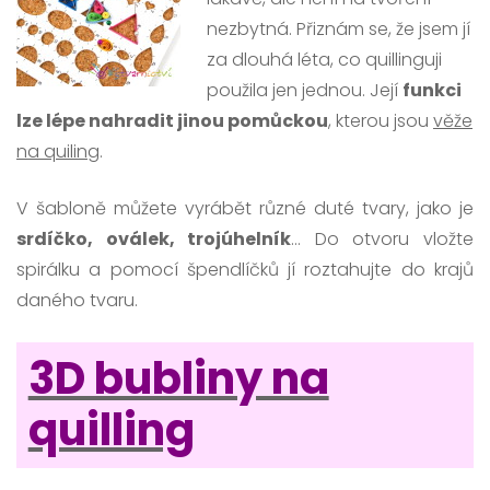
nezbytná. Přiznám se, že jsem jí
za dlouhá léta, co quillinguji
použila jen jednou. Její
funkci
lze lépe nahradit jinou pomůckou
, kterou jsou
věže
na quiling
.
V šabloně můžete vyrábět různé duté tvary, jako je
srdíčko, oválek, trojúhelník
… Do otvoru vložte
spirálku a pomocí špendlíčků jí roztahujte do krajů
daného tvaru.
3D bubliny na
quilling