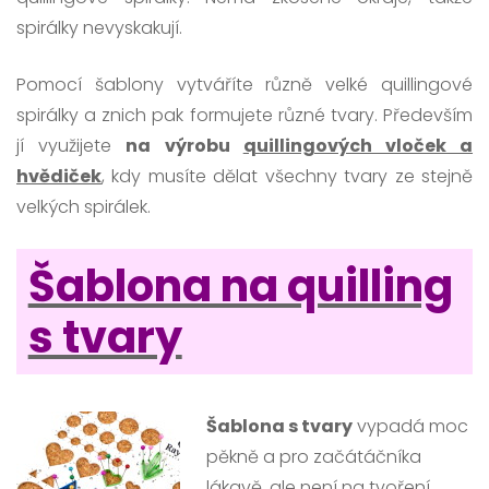
spirálky nevyskakují.
Pomocí šablony vytváříte různě velké quillingové
spirálky a znich pak formujete různé tvary. Především
jí využijete
na výrobu
quillingových vloček a
hvědiček
, kdy musíte dělat všechny tvary ze stejně
velkých spirálek.
Šablona na quilling
s tvary
Šablona s tvary
vypadá moc
pěkně a pro začátáčníka
lákavě, ale není na tvoření