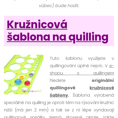
vůbec) bude hodit.
Kružnicová
šablona na quilling
Tuto šablonu využijete v
quillingování úplně nejvíc. V
e-
shopu s quillingem
hledete
originální
quillingové
kružnicové
šablony
, Šablona vyrobená
speciálně na quilling je oproti těm na rýsování kružnic
nižší (má jen 2 mm) a tak se z ní lépe vyndavají
quillingové spirálky. Nemá zkosené okraje, takže