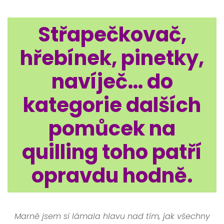
Střapečkovač,
hřebínek, pinetky,
navíječ… do
kategorie dalších
pomůcek na
quilling toho patří
opravdu hodně.
Marně jsem si lámala hlavu nad tím, jak všechny