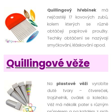
Quillingový hřebínek
má
nejčastěji 17 kovových zubů,
kolem kterých se různě
obtáčejí papírové proužky.
Techiky obtáčení se nazývají
smyčkování, kláskování apod.
Quillingové věže
Na
plastové věži
vyrobíte
duté tvary – čtvereček,
trojúhelník, oválek a kolečko.
Věž má několik pater s různým
průměrem a na každém z nich