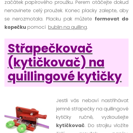
začátek papírového proužku. Perem otáčejte dokud
nenavinete celý proužek. Konec placky zalepte, aby
se nerozmotala. Placku pak můžete
formovat do
kopečku
pomocí
bublin na quilling
.
Střapečkovač
(kytičkovač) na
quillingové kytičky
Jestli vás nebaví nastřihávat
jemné střapečky na quillingové
kytičky ručně, vyzkoušejte
kytičkovač
. Do strojku vložíte