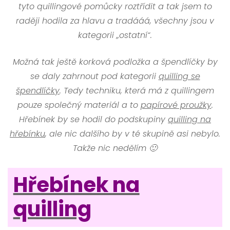
tyto quillingové pomůcky roztřídit a tak jsem to
raději hodila za hlavu a tradááá, všechny jsou v
kategorii „ostatní“.
Možná tak ještě korková podložka a špendlíčky by
se daly zahrnout pod kategorii
quilling se
špendlíčky
. Tedy techniku, která má z quillingem
pouze společný materiál a to
papírové proužky
.
Hřebínek by se hodil do podskupiny
quilling na
hřebínku
, ale nic dalšího by v té skupině asi nebylo.
Takže nic nedělím 🙂
Hřebínek na
quilling