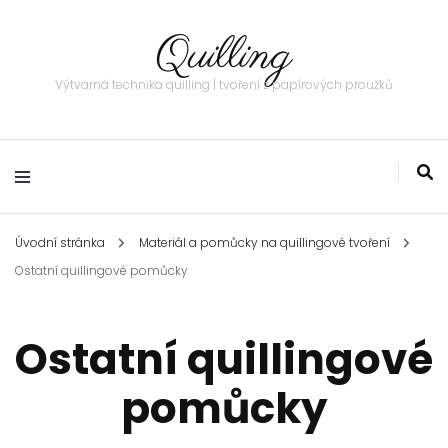
Quilling
Výtvarná technika quilling | tvoření z papírových proužků
Úvodní stránka
Materiál a pomůcky na quillingové tvoření
Ostatní quillingové pomůcky
Ostatní quillingové
pomůcky