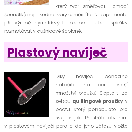
který tvar směřovat. Pomocí
špendlíků neposedné tvary usměrníte. Nezapomeňte
při výrobě symetrických ozdob nechat spirálky
rozmotávat v
kružnicové šabloně
.
Plastový navíječ
Díky navíječi pohodlně
natočíte na pero větší
množství proužků. Slepte si za
sebou
quillingové proužky
v
počtu, který potřebujete pro
svůj projekt. Prostrčte otvorem
v plastovém navíječi pero a do jeho zářezu vložte