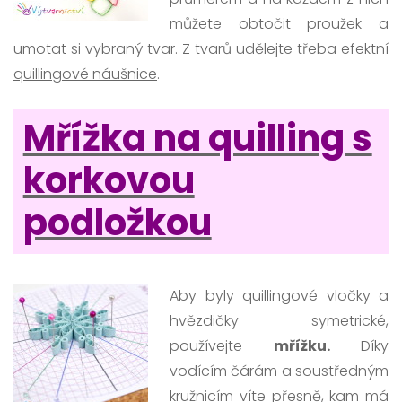
můžete obtočit proužek a
umotat si vybraný tvar. Z tvarů udělejte třeba efektní
quillingové náušnice
.
Mřížka na quilling s
korkovou
podložkou
Aby byly quillingové vločky a
hvězdičky symetrické,
používejte
mřížku.
Díky
vodícím čárám a soustředným
kružnicím víte přesně, kam má