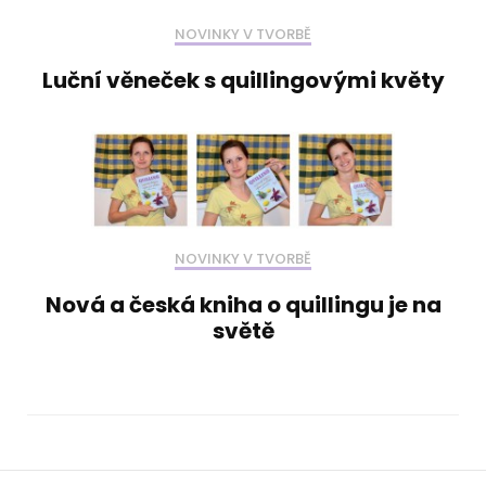
NOVINKY V TVORBĚ
Luční věneček s quillingovými květy
NOVINKY V TVORBĚ
Nová a česká kniha o quillingu je na
světě