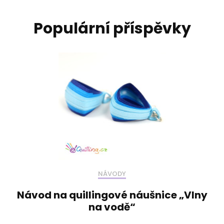
Populární příspěvky
NÁVODY
Návod na quillingové náušnice „Vlny
na vodě“