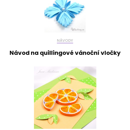
NÁVODY
Návod na quillingové vánoční vločky