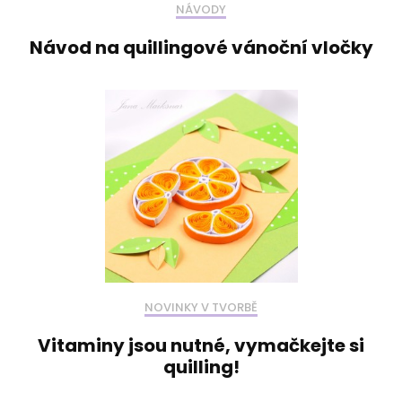
NÁVODY
Návod na quillingové vánoční vločky
NOVINKY V TVORBĚ
Vitaminy jsou nutné, vymačkejte si
quilling!