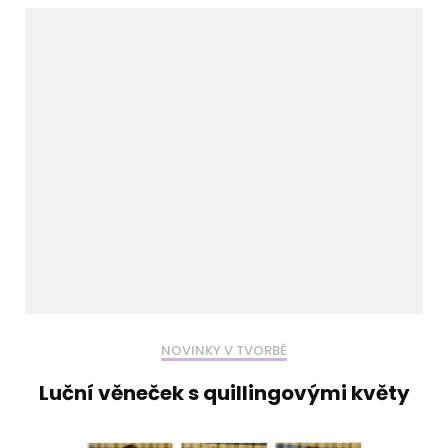
NOVINKY V TVORBĚ
Luční věneček s quillingovými květy