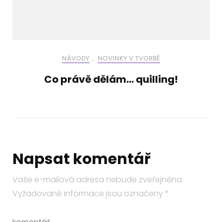
NÁVODY
,
NOVINKY V TVORBĚ
Co právě dělám… quilling!
Napsat komentář
Vaše e-mailová adresa nebude zveřejněna.
Vyžadované informace jsou označeny
*