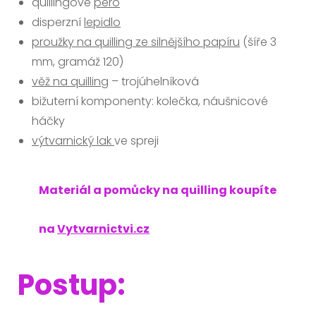
quillingové
pero
disperzní
lepidlo
proužky na quilling ze silnějšího papíru
(šíře 3
mm, gramáž 120)
věž na quilling
– trojúhelníková
bižuterní komponenty: kolečka, náušnicové
háčky
výtvarnický lak
ve spreji
Materiál a pomůcky na quilling koupíte
na
Vytvarnictvi.cz
Postup: