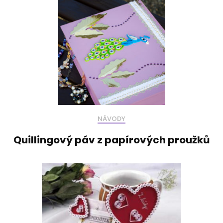
NÁVODY
Quillingový páv z papírových proužků