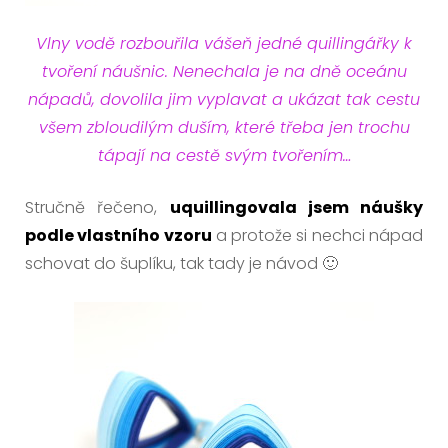
Vlny vodě rozbouřila vášeň jedné quillingářky k
tvoření náušnic. Nenechala je na dně oceánu
nápadů, dovolila jim vyplavat a ukázat tak cestu
všem zbloudilým duším, které třeba jen trochu
tápají na cestě svým tvořením…
Stručně řečeno,
uquillingovala jsem náušky
podle vlastního vzoru
a protože si nechci nápad
schovat do šuplíku, tak tady je návod 🙂