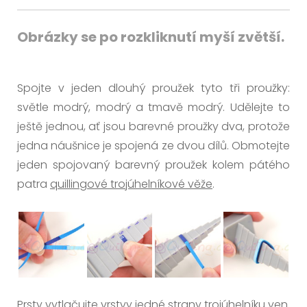
Obrázky se po rozkliknutí myší zvětší.
Spojte v jeden dlouhý proužek tyto tři proužky:
světle modrý, modrý a tmavě modrý. Udělejte to
ještě jednou, ať jsou barevné proužky dva, protože
jedna náušnice je spojená ze dvou dílů. Obmotejte
jeden spojovaný barevný proužek kolem pátého
patra
quillingové trojúhelníkové věže
.
Prsty vytlačujte vrstvy jedné strany trojúhelníku ven.