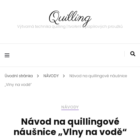
Quilling
Výtvarná technika quilling | tvoření z papírových proužků
Úvodní stránka
NÁVODY
Návod na quillingové náušnice
„Vlny na vodě“
NÁVODY
Návod na quillingové
náušnice „Vlny na vodě“