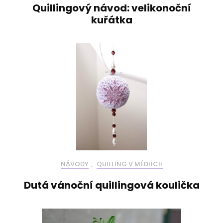
Quillingový návod: velikonoční
kuřátka
NÁVODY
,
QUILLING V MÉDIÍCH
Dutá vánoční quillingová koulička