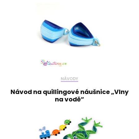
NÁVODY
Návod na quillingové náušnice „Vlny
na vodě“