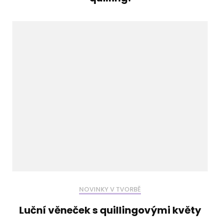
NOVINKY V TVORBĚ
Luční věneček s quillingovými květy