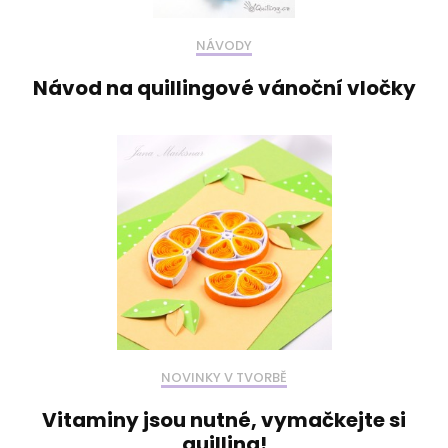
NÁVODY
Návod na quillingové vánoční vločky
NOVINKY V TVORBĚ
Vitaminy jsou nutné, vymačkejte si
quilling!