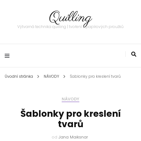
Quilling
Výtvarná technika quilling | tvoření z papírových proužků
Úvodní stránka
NÁVODY
Šablonky pro kreslení tvarů
NÁVODY
Šablonky pro kreslení
tvarů
od
Jana Maiksnar