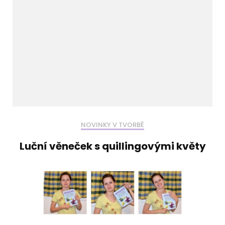
NOVINKY V TVORBĚ
Luční věneček s quillingovými květy