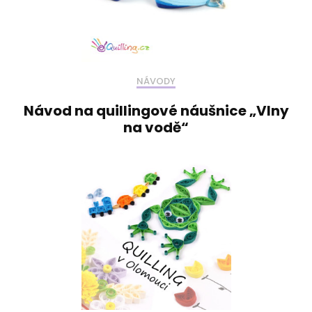
NÁVODY
Návod na quillingové náušnice „Vlny
na vodě“