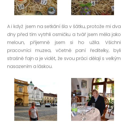
A i když jsem na setkání šla v šátku, protože mi dva
dny před tím vytrhli osmičku a tvář jsem měla jako
meloun, příjemně jsem si ho užila. Všichni
pracovníci muzea, včetně paní ředitelky, byli
strašně fajn a je vidět, že svou práci dělají s velkým
nasazením a láskou.