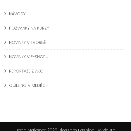
NÁVODY
POZVÁNKY NA KURZY
NOVINKY V TVORBĚ
NOVINKY V E-SHOPU
REPORTÁŽE Z AKCÍ
QUILLING V MÉDIÍCH
Jana Maiksnar 2026
Blossom Fashion | Vyvinuto