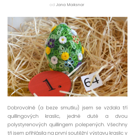
od
Jana Maiksnar
Dobrovolně (a beze smutku) jsem se vzdala tří
quillingových kraslic, jedné duté a dvou
polystyrenových quillingem polepených. Všechny
tři jsem přihlásila na první soutěžní výstavu kraslic v