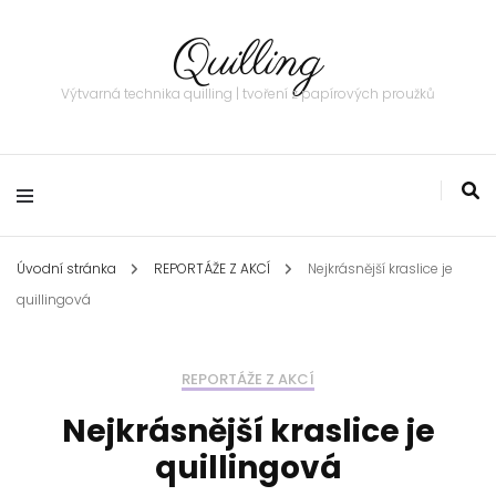
Quilling
Výtvarná technika quilling | tvoření z papírových proužků
Úvodní stránka
REPORTÁŽE Z AKCÍ
Nejkrásnější kraslice je
quillingová
REPORTÁŽE Z AKCÍ
Nejkrásnější kraslice je
quillingová