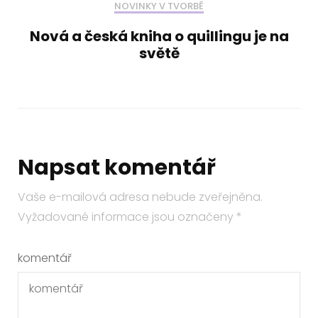
NOVINKY V TVORBĚ
Nová a česká kniha o quillingu je na
světě
Napsat komentář
Vaše e-mailová adresa nebude zveřejněna.
Vyžadované informace jsou označeny
*
komentář