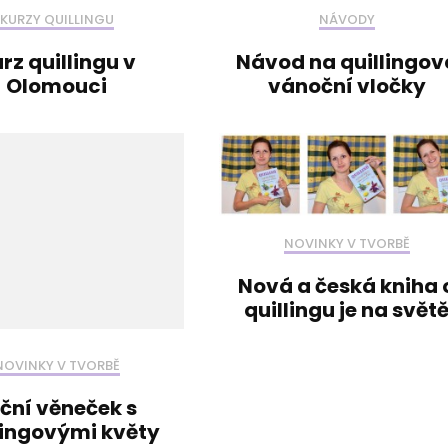
KURZY QUILLINGU
NÁVODY
rz quillingu v
Návod na quillingov
Olomouci
vánoční vločky
NOVINKY V TVORBĚ
Nová a česká kniha 
quillingu je na svět
NOVINKY V TVORBĚ
ční věneček s
lingovými květy