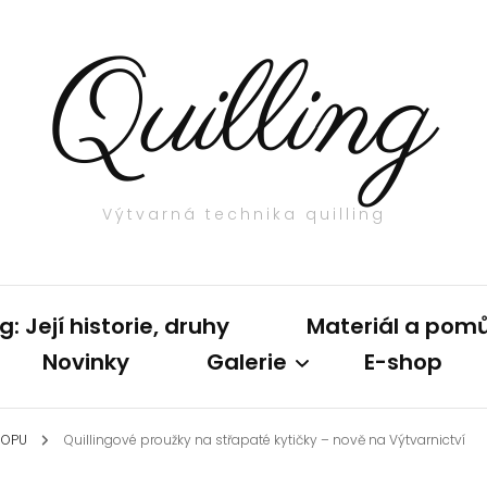
Quilling
Výtvarná technika quilling
: Její historie, druhy
Materiál a pom
Novinky
Galerie
E-shop
Papírové proužk
HOPU
Quillingové proužky na střapaté kytičky – nově na Výtvarnictví
3D quilling
Quillingové pero