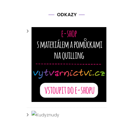
ing
ODKAZY
y