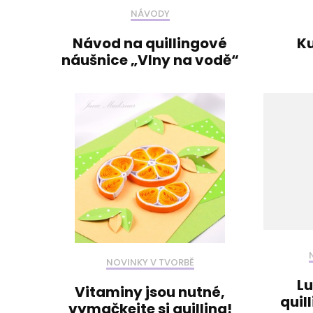
NÁVODY
Návod na quillingové
Ku
náušnice „Vlny na vodě“
NOVINKY V TVORBĚ
Lu
Vitaminy jsou nutné,
quil
vymačkejte si quilling!