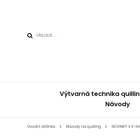
Vyhledávání
Výtvarná technika quilling
Návody
Úvodní stránka
Návody na quilling
NOVINKY V E-S