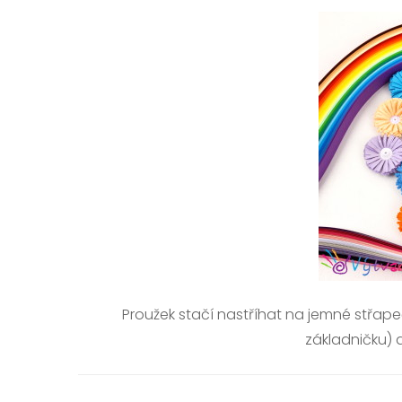
Proužek stačí nastříhat na jemné střap
základničku) 