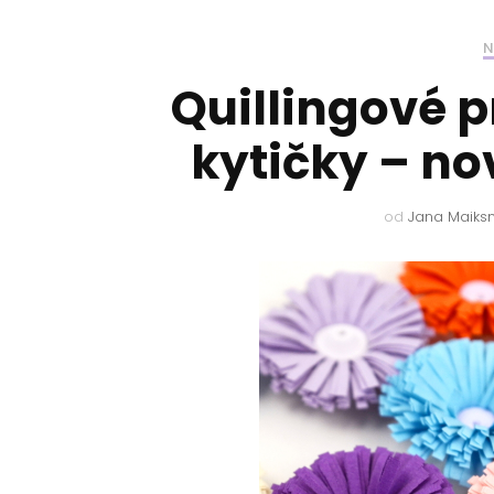
N
Quillingové 
kytičky – no
od
Jana Maiks