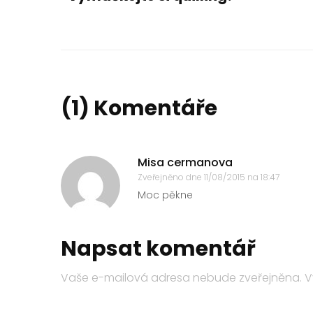
(1) Komentáře
Misa cermanova
Zveřejněno dne
11/08/2015 na 18:47
Moc pěkne
Napsat komentář
Vaše e-mailová adresa nebude zveřejněna.
V