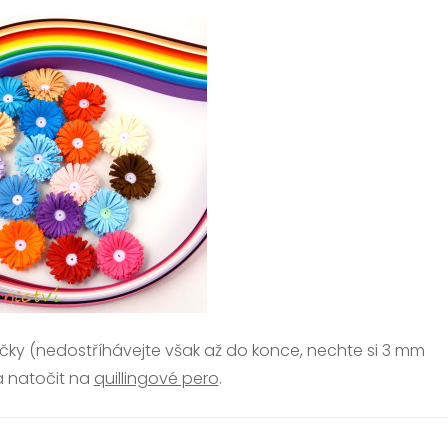
ečky (nedostříhávejte však až do konce, nechte si 3 mm
a natočit na
quillingové pero
.