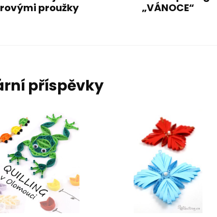
rovými proužky
„VÁNOCE“
rní příspěvky