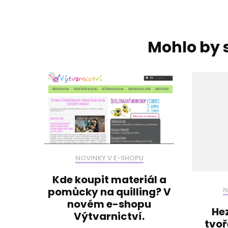
Navigace
příspěvku
Mohlo by s
NOVINKY V E-SHOPU
Kde koupit materiál a
pomůcky na quilling? V
N
novém e-shopu
Hez
Výtvarnictví.
tvoř