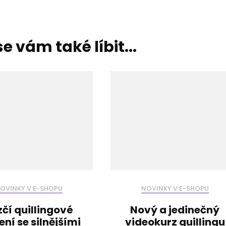
e vám také líbit...
OVINKY V E-SHOPU
NOVINKY V E-SHOPU
čí quillingové
Nový a jedinečný
ení se silnějšími
videokurz quillingu