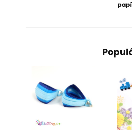
papí
Populá