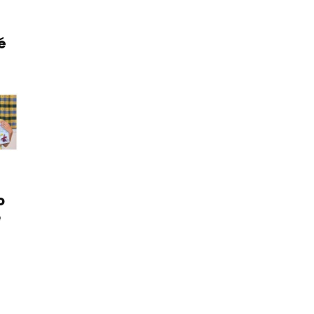
é
o
ě