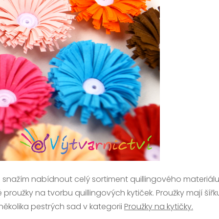
 snažím nabídnout celý sortiment quillingového materiálu
roužky na tvorbu quillingových kytiček. Proužky mají šířku
několika pestrých sad v kategorii
Proužky na kytičky.