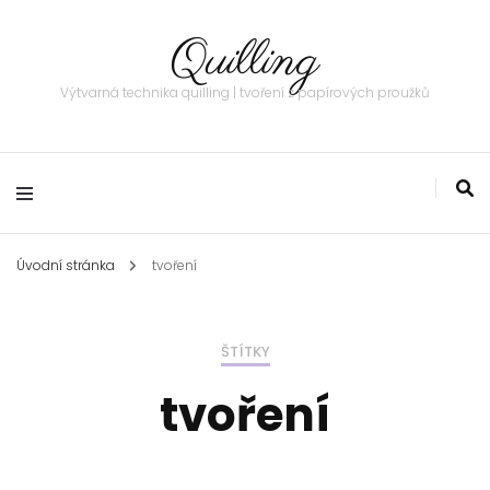
Quilling
Výtvarná technika quilling | tvoření z papírových proužků
Úvodní stránka
tvoření
ŠTÍTKY
tvoření