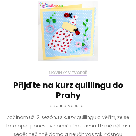
NOVINKY V TVORBĚ
Přijďte na kurz quillingu do
Prahy
od
Jana Maiksnar
Začínám už 12. sezónu s kurzy quillingu a věřím, že se
tato opět ponese v normálním duchu. Už mě něbaví
sedět nečinně doma a neučit vás tak krásnou