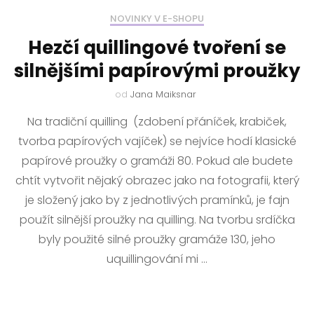
NOVINKY V E-SHOPU
Hezčí quillingové tvoření se
silnějšími papírovými proužky
od
Jana Maiksnar
Na tradiční quilling (zdobení přáníček, krabiček,
tvorba papírových vajíček) se nejvíce hodí klasické
papírové proužky o gramáži 80. Pokud ale budete
chtít vytvořit nějaký obrazec jako na fotografii, který
je složený jako by z jednotlivých pramínků, je fajn
použít silnější proužky na quilling. Na tvorbu srdíčka
byly použité silné proužky gramáže 130, jeho
uquillingování mi …