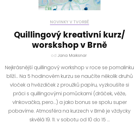
NOVINKY V TVORBĚ
Quillingový kreativní kurz/
worskshop v Brně
od
Jana Maiksnar
Nejkrásnější quillingový workshop v roce se pomalinku
blíží… Na 5 hodinovém kurzu se naučíte několik druhů
vloček a hvězdiček z proužků papíru, vyzkoušíte si
práci s quillingovými pomůckami (dráček, věže,
vlnkovačka, pero…) a jako bonus se spolu super
pobavíme. Atmosféra na kurzech v Brně je vždycky
skvělá 19. 11. v sobotu od 10 do 15 …