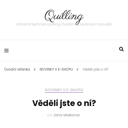
Quilling
Výtvarná technika quilling | tvoření z papírových proužků
Úvodní stránka
NOVINKY V E-SHOPU
Věděli jste o ní?
NOVINKY V E-SHOPU
Věděli jste o ní?
od
Jana Maiksnar