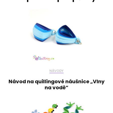
NÁVODY
Návod na quillingové náušnice „Vlny
na vodě“