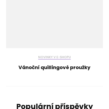
NOVINKY V E-SHOPU
Vánoční quillingové proužky
Populární příspěvky