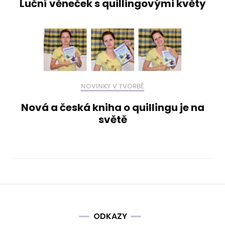
Luční věneček s quillingovými květy
NOVINKY V TVORBĚ
Nová a česká kniha o quillingu je na
světě
ODKAZY