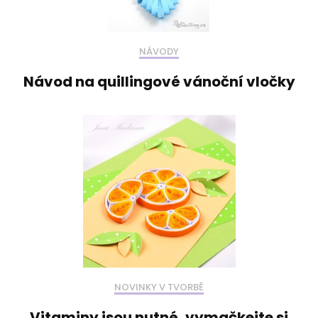
NÁVODY
Návod na quillingové vánoční vločky
NOVINKY V TVORBĚ
Vitaminy jsou nutné, vymačkejte si