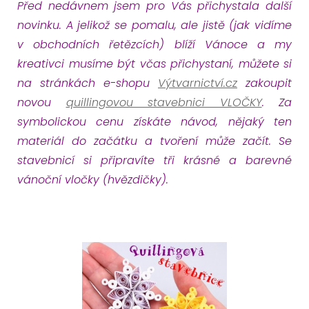
Před nedávnem jsem pro Vás přichystala další
novinku. A jelikož se pomalu, ale jistě (jak vidíme
v obchodních řetězcích) blíží Vánoce a my
kreativci musíme být včas přichystaní, můžete si
na stránkách e-shopu
Výtvarnictví.cz
zakoupit
novou
quillingovou stavebnici VLOČKY
. Za
symbolickou cenu získáte návod, nějaký ten
materiál do začátku a tvoření může začít. Se
stavebnicí si připravíte tři krásné a barevné
vánoční vločky (hvězdičky).