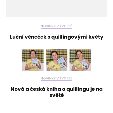
NOVINKY V TVORBĚ
Luční věneček s quillingovými květy
NOVINKY V TVORBĚ
Nová a česká kniha o quillingu je na
světě