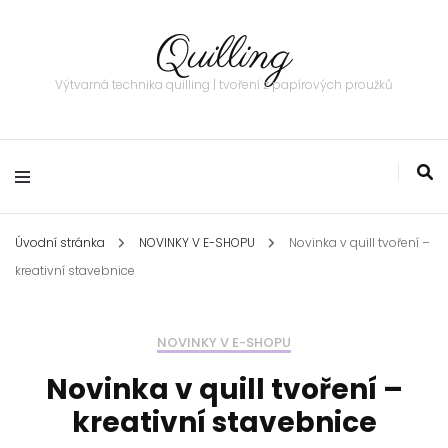
Quilling
Výtvarná technika quilling | tvoření z papírových proužků
Úvodní stránka
NOVINKY V E-SHOPU
Novinka v quill tvoření –
kreativní stavebnice
NOVINKY V E-SHOPU
Novinka v quill tvoření –
kreativní stavebnice