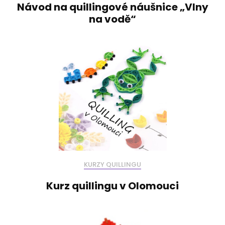
Návod na quillingové náušnice „Vlny
na vodě“
KURZY QUILLINGU
Kurz quillingu v Olomouci