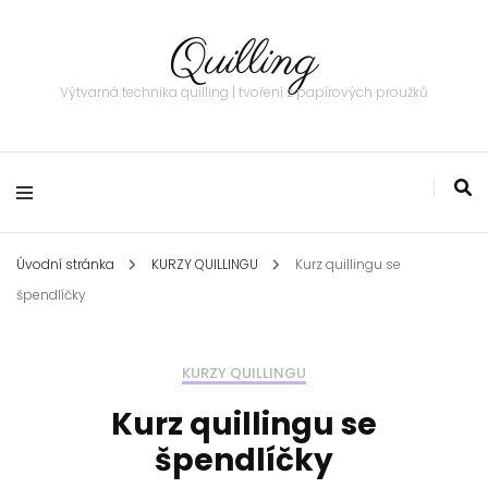
Quilling
Výtvarná technika quilling | tvoření z papírových proužků
Úvodní stránka
KURZY QUILLINGU
Kurz quillingu se
špendlíčky
KURZY QUILLINGU
Kurz quillingu se
špendlíčky