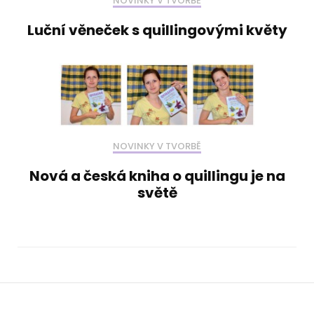
NOVINKY V TVORBĚ
Luční věneček s quillingovými květy
NOVINKY V TVORBĚ
Nová a česká kniha o quillingu je na
světě