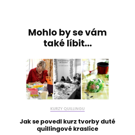
Navigace
příspěvku
Mohlo by se vám
také líbit...
KURZY QUILLINGU
Jak se povedl kurz tvorby duté
quillingové kraslice