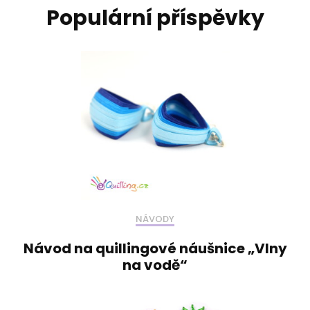
Populární příspěvky
NÁVODY
Návod na quillingové náušnice „Vlny
na vodě“