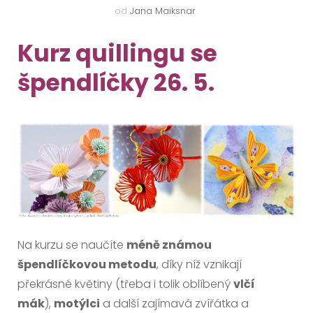
od
Jana Maiksnar
Kurz quillingu se
špendlíčky 26. 5.
Na kurzu se naučíte
méně známou
špendlíčkovou metodu
, díky níž vznikají
překrásné květiny (třeba i tolik oblíbený
vlčí
mák
),
motýlci
a další zajímavá zvířátka a